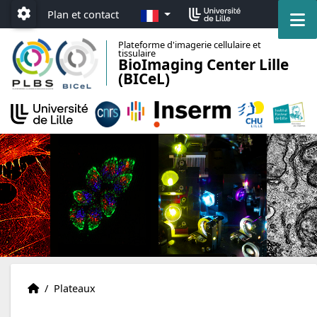
Accéder au menu principal
Accéder au contenu
FR
M
Plan et contact
Paramétrage
Plateforme d'imagerie cellulaire et
tissulaire
BioImaging Center Lille
(BICeL)
BICeL
Accueil
/
Plateaux