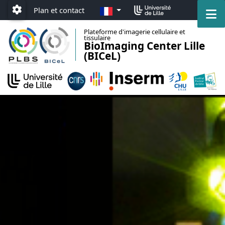
Accéder au menu principal
Accéder au contenu
FR
M
Plan et contact
Paramétrage
Plateforme d'imagerie cellulaire et
tissulaire
BioImaging Center Lille
(BICeL)