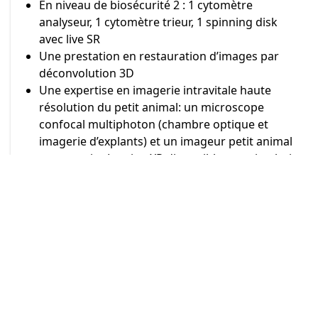
En niveau de biosécurité 2 : 1 cytomètre
analyseur, 1 cytomètre trieur, 1 spinning disk
avec live SR
Une prestation en restauration d’images par
déconvolution 3D
Une expertise en imagerie intravitale haute
résolution du petit animal: un microscope
confocal multiphoton (chambre optique et
imagerie d’explants) et un imageur petit animal
corps entier Lumina XR disponible en animalerie.
Contact :
bicel-contact
univ-lille
fr
Actualités
Formation Imaris
La 3D, ce n’est pas que pour
le cinéma !